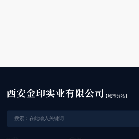
【城市分站】
城
陕
市
西
分
西
站