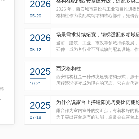
格构柱赋能西安基建升级，适配多类
2026
2026 年，西安城市建设与工业项目推进
格构柱作为装配式钢结构核心部件，凭借合
05-20
坑支护、工业厂房、交通枢纽等领域应用愈
要选择。我们作为西安本地格构柱厂家，深
场景需求持续拓宽，钢梯适配多领域
2026
势与成熟生产体系，专注定制化格构柱产
当前，建筑、工业、市政等领域持续发展，
延伸，成为各行业不可或缺的配套设施。作
05-12
节奏，深耕产品生产与定制，以可靠品质与
需求的产品解决方案。我们的产品优势体现
西安格构柱
2025
采用..钢材与成熟工艺，..梯体稳固耐用
西安格构柱是一种传统建筑结构形式，源于
历程逐渐演变成为现在的形态。它在古代建
10-21
整
撑和分担荷载的作用，同时也是建筑外观的
的概念、历史沿革、特点和应用等方面进行
生产
为什么说露台上搭建阳光房要比雨棚
2025
子周围加上若干个斜交的小柱，使整体呈现
露台作为室内室外的交汇点，有着极好的视
合
为了突出露台原有的功能，通常会在露台上
07-18
时候，可以坐在露台上吹吹风，看看风景，
施
性，无法提供更多的保护在很多方面都比上
构
但如果真正遇到下雨天或是恶劣天气时，雨