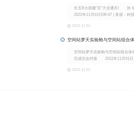
震、陈键) 文章转自人民网，如
长五B火箭建“宫”大业通关! 孙 
权，请联系我们删除。
2022年11月01日08:47 | 来源：科
报小字号 10月31日，由中国航
2022.11.01
技集团有限公司所属中国运载火箭
研究院(以下简称火箭院)抓总研制
征五号B遥四运载火箭(以下简称长
火箭)在海南文昌发射场点火升空，
空间站梦天实验舱与空间站组合体
天实验舱送入预定轨道，发射任务
完成交会对接 2022年11月01日
圆满成功。
04:47 | 来源：人民网小字号 
2022.11.01
北京11月1日电 (记者赵竹青)据中国载
人航天工程办公室消息，空间站梦
验舱发射入轨后，于北京时间2022
月1日4时27分，成功对接于天和核
前向端口，整个交会对接过程历时约
小时。