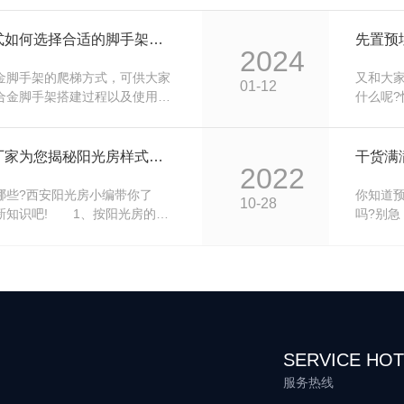
根据爬梯方式如何选择合适的脚手架爬梯，小编为您解密！
先置预
2024
金脚手架的爬梯方式，可供大家
又和大
01-12
金脚手架搭建过程以及使用过
什么呢
样的爬梯方式才是合适的
很多人
铝合金脚手架提供多种爬梯方
别是什
垂直爬梯方式，框架用作爬梯方
的不同
西安阳光房厂家为您揭秘阳光房样式种类，不看后悔！
2022
梯方式，45度斜爬梯方式，对角
先后位
需要选择合适的爬梯方式。但无
进行工
哪些?西安阳光房小编带你了
你知道
10-28
式，无比要切记，所有爬梯方
置预埋
新知识吧! 1、按阳光房的结
吗?别
构的阳光房、纯钢结构的阳光
细了解
构的阳光房、钢铝结构的阳光
的请求
光房系统。这五个分类也代表着
有需求布
发展演进，尤其是..后一个代表
安、美
展已经进入了一个崭新的阶段，
慎重，
部件进行标注化生产、施工建
准就是
SERVICE HOT
服务热线