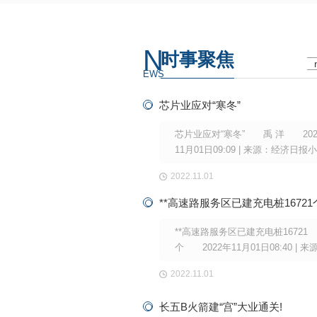
设计科学合理，承重性能优异，结构
度高，整体稳定性好，能够有效分担
工荷载，抵御施工过
N
时事聚焦
EWS
芯片业应对“寒冬”
芯片业应对“寒冬” 禹 洋 202
11月01日09:09 | 来源：经济日报
号 ..近，随着几大芯片行业巨
2022.11.01
季报相继出炉，芯片市场明显感受
阵寒意。 三季度财报显示，三
**高速路服务区已建充电桩16721
子营业利润同比锐减三成，SK海力
营业利润同比减超60%，德州仪器
**高速路服务区已建充电桩16721
三季度营收好于预期，但对四季度
个 2022年11月01日08:40 | 来
也持悲观态度。 导
新华社小字号 据新华社北京10月
2022.11.01
日电(记者叶昊鸣)记者31日从交通
部获悉，**已有3974个高速公路服
长五B火箭建“宫”大业通关!
建成充电桩16721个。 (责编：