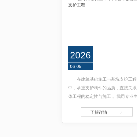
2026
06-05
在建筑基础施工与基坑支护工程
中，承重支护构件的品质，直接关系
体工程的稳定性与施工 。我司专业
高品质格构柱产品，采用成熟加工工
了解详情
艺，严格把控生产细节，产品质量贴
各类土建工程施工标准，为基础支护
工提供可靠保障。本款格构柱整体结