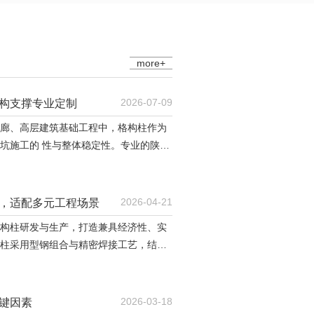
more+
2026-07-09
构支撑专业定制
廊、高层建筑基础工程中，格构柱作为
坑施工的 性与整体稳定性。专业的陕西
构构件强度达标、尺寸..、受力均匀的关
保障。..格构柱采用国标型钢原材料，
正、除锈、防腐等多道
2026-04-21
，适配多元工程场景
构柱研发与生产，打造兼具经济性、实
柱采用型钢组合与精密焊接工艺，结构
，兼具材料利用率高、抗风抗震性好、
工程成本、缩短施工周期。从应用场景
通基建、市政工程、能源设施等领域。
2026-03-18
键因素