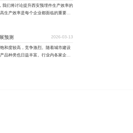
.，我们将讨论提升西安预埋件生产效率的
高生产效率是每个企业都面临的重要挑
，增加生产效率不仅能够提升企业竞争
产成本。首先，技术创新被认为是提升
.的生产设备和技术，可以大幅提
2026-03-13
展预测
饱和度较高，竞争激烈。随着城市建设
产品种类也日益丰富。行业内各家企业
品质，以迎合市场需求。未来，西安预
智能化、绿色环保理念的兴起，预埋件
发展。同时，随着技术进步和工艺提升