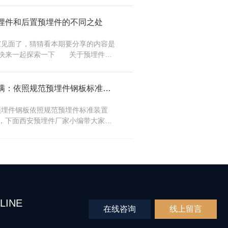
埋件和后置预埋件的不同之处
家见面了，猜猜看本期要分享的内容是
?快来一起探索一下 关于预埋件，
都想知道先置预埋件和后置预埋件的区
么?本期就来为大家解答一下，这二者
之处在于砼体结构施工中，埋件安装的
干货满满：依照规范预埋件钢板标准装置
置。通常，建筑施工会采用先置预埋件
程建设，但是在特殊情况下必须选择后
预埋件钢板依照规范预埋件标准装置
件，例如，甲方临时更改图纸。下
急，下面西安预埋件厂家小编带大家详
一下。 如今很多工程中都有做幕墙
，一个完好的正轨的幕墙在墙里墙外都
置、装置的东西，为了到达..终的平
观效果，在整个施工过程中都需求当心
严厉恪守各项标准请求。规范预埋件标
预埋件钢板施工过程中须恪守的标
LINE
在线咨询
线上留言