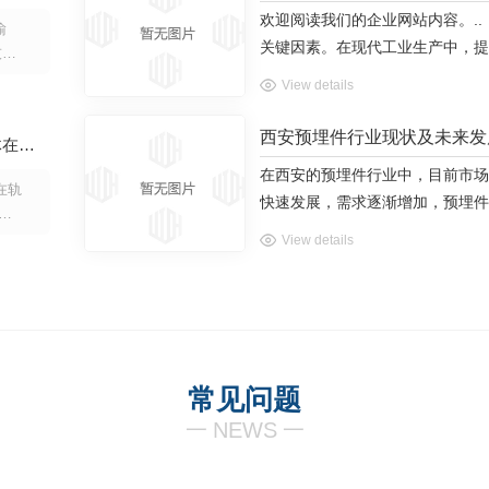
有侵
欢迎阅读我们的企业网站内容。.
瑜
关键因素。在现代工业生产中，提
技日
战之一。对于西安预埋件行业来说
天科
View details
技术
力，还可以改善产品质量，降低生
的长
生产效率的关键因素之一。引入.
西安预埋件行业现状及未来发
空间站梦天实验舱与空间站组合体在轨完成交会对接
五B
将梦
在西安的预埋件行业中，目前市场
在轨
取得
快速发展，需求逐渐增加，预埋件
纷纷加大研发投入，不断提升产品
人民网
View details
埋件行业仍将保持增长态势。随着
产品将朝着更智能、更环保的方向
天实
年11
心舱
13
常见问题
一
NEWS
一