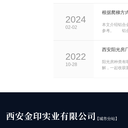
2024
本文介绍铝合
02-02
参考。 铝合
程，选择什么
呢? 首先，
式供选择，有
2022
式，70度斜爬
梯方式。根据
阳光房种类有
10-28
论哪种爬梯方
解，一起收获
构分：纯木结
房、铝幕墙结
房、标准的阳
阳光房的来源
着阳光房的发
所有的阳光房
【城市分站】
城