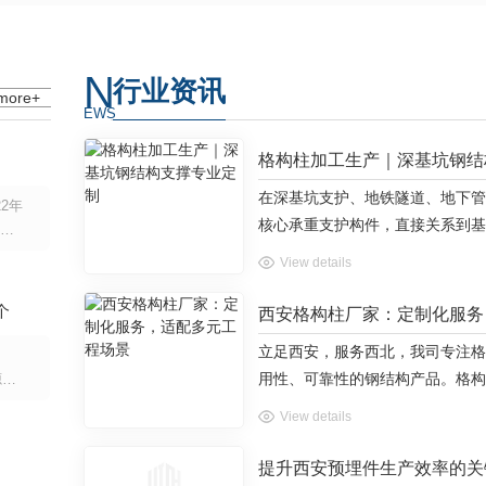
强
施
N
行业资讯
more+
EWS
格构柱加工生产｜深基坑钢结
在深基坑支护、地铁隧道、地下管
2年
核心承重支护构件，直接关系到基
小字
格构柱加工生产工艺，是保障钢结
头三
View details
到阵
键，也是地下基建工程 施工的重要
星电
通过切割、下料、组对、焊接、校
个
西安格构柱厂家：定制化服务
士
虽然
立足西安，服务西北，我司专注格
营收
用性、可靠性的钢结构产品。格构
源：
31
设计灵活，可按需调整规格与形式
View details
运输
便于运输安装等特点，能有效控制
务区
来看，产品广泛覆盖工业建筑、交
提升西安预埋件生产效率的关
王