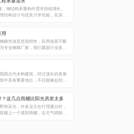
工程承重需求
提速，钢结构承重构件需求持续增长。
理结构设计与优良力学性能，在深基
发广泛，成为大型工程承重体系的重
耕钢结构加工领域，依托区域产业优
应用
钢梯凭借其坚固特性，应用场景不断
为专业钢梯厂家，我们紧跟行业发展
灵活适配能力，为各类场景提供贴合
在结构坚固、造型规整、适配性强，
我国古代木构建筑，经过漫长的发展
筑中具有重要地位，不仅能够起到支
重要组成部分。本文将从西安格构柱
探讨。一、概念 西安格构柱是指在柱
好？这几点雨棚比阳光房差太多
野和采光，许多业主在打理露台时，
搭建上一个遮阳雨棚，在天气晴朗的
十分惬意，但雨棚由于自身的局限
阳光房。雨棚虽然名字中带有“雨”，
棚