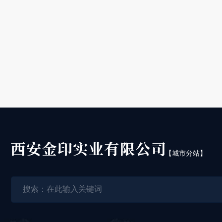
【城市分站】
城
陕
市
西
分
西
站